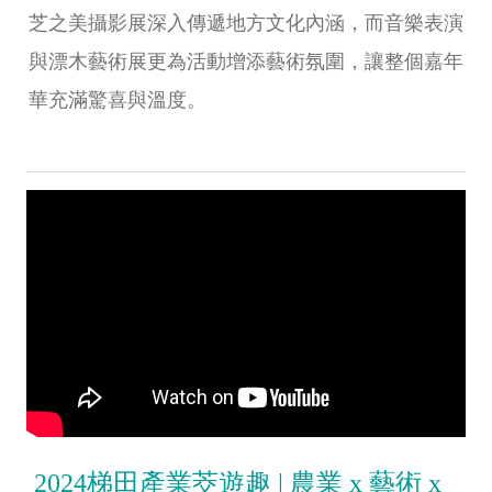
芝之美攝影展深入傳遞地方文化內涵，而音樂表演
與漂木藝術展更為活動增添藝術氛圍，讓整個嘉年
華充滿驚喜與溫度。
2024梯田產業茭遊趣 | 農業 x 藝術 x