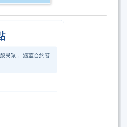
點
般民眾， 涵蓋合約審