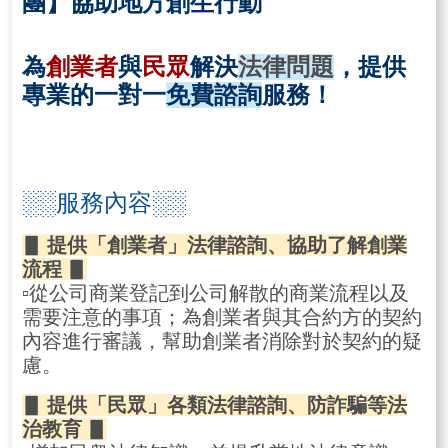
團】協助地方創生行動
為
創業者
與
民眾
解決
法律問題
，提供
專業的一對一
免費諮詢
服務！
░░
服務內容
░░
▋
提供「創業者」法律諮詢、協助了解創業
流程
▋
▫
從公司商業登記到公司解散的商業流程以及
需要注意的事項；為創業者與其合約方的契約
內容進行審議，幫助創業者消除對於契約的疑
慮。
▋
提供「民眾」各類法律諮詢、防詐騙等法
治教育
▋