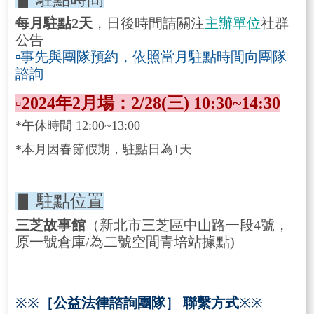
每月駐點
2
天
，日後時間請關注
主辦單位
社群
公告
▫
事先與團隊預約，依照當月駐點時間向團隊
諮詢
▫2024
年2
月場：
2/28(
三
)
10:30~14:30
*午休時間 12:00~13:00
*本月因春節假期，駐點日為1天
▋
駐點位置
三芝故事館
（新北市三芝區中山路一段
4
號，
原一號倉庫/為二號空間青培站據點)
※※
［公益法律諮詢團隊］
聯繫方式
※※