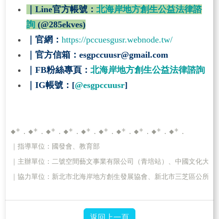
｜
Line
官方帳號：
北海岸地方創生公益法律諮
詢
(@285ekves)
｜官網：
https://pccuesgusr.webnode.tw/
｜官方信箱：
esgpccuusr@gmail.com
｜
FB
粉絲專頁：
北海岸地方創生公益法律諮詢
｜
IG
帳號：
[
@esgpccuusr
]
◆*．◆*．◆*．◆*．◆*．◆*．◆*．◆*．◆*．◆*．
｜指導單位：國發會、教育部
｜主辦單位：二號空間藝文事業有限公司（青培站）、中國文化大學
｜協力單位：新北市北海岸地方創生發展協會、新北市三芝區公所、
返回上一頁