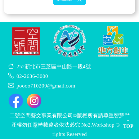
252新北市三芝區中山路一段4號
02-2636-3000
poooo710209@gmail.com
二號空間藝文事業有限公司©版權所有請尊重智慧財
產權勿任意轉載違者依法必究 No2.Workshop © All
TOP
rights Reserved