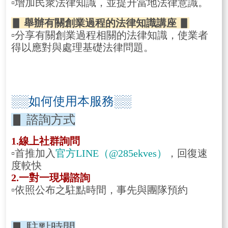
▫
增加民衆法律知識，並提升當地法律意識。
▋
舉辦有關創業過程的法律知識講座
▋
▫
分享有關創業過程相關的法律知識，使業者
得以應對與處理基礎法律問題。
░░
如何使用本服務
░░
▋
諮詢方式
1.
線上社群詢問
▫
首推加入
官方
LINE
（
@285ekves
）
，回復速
度較快
2.
一對一現場諮詢
▫
依照公布之駐點時間，事先與團隊預約
▋
駐點時間