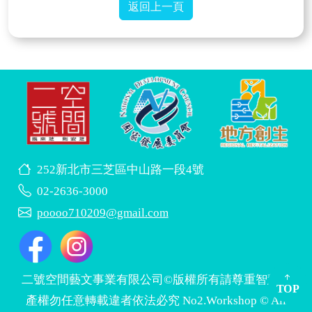
返回上一頁
252新北市三芝區中山路一段4號
02-2636-3000
poooo710209@gmail.com
二號空間藝文事業有限公司©版權所有請尊重智慧財
TOP
產權勿任意轉載違者依法必究 No2.Workshop © All