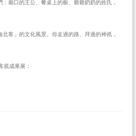
們：廟口的王公、餐桌上的粄、爺爺奶奶的姓氏，
海北客」的文化風景。你走過的路、拜過的神祇，
石客底成果展：