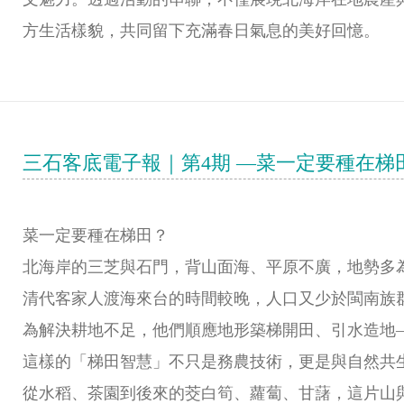
方生活樣貌，共同留下充滿春日氣息的美好回憶。
三石客底電子報｜第4期 —菜一定要種在
菜一定要種在梯田？
北海岸的三芝與石門，背山面海、平原不廣，地勢多
清代客家人渡海來台的時間較晚，人口又少於閩南族
為解決耕地不足，他們順應地形築梯開田、引水造地
這樣的「梯田智慧」不只是務農技術，更是與自然共
從水稻、茶園到後來的茭白筍、蘿蔔、甘藷，這片山