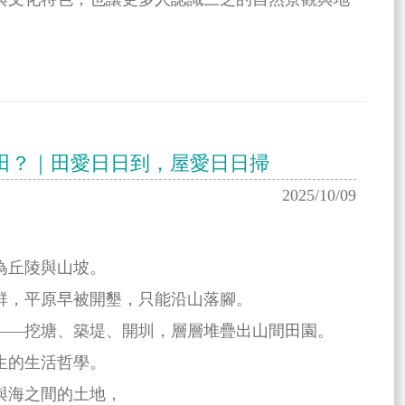
梯田？｜田愛日日到，屋愛日日掃
2025/10/09
為丘陵與山坡。
群，平原早被開墾，只能沿山落腳。
——挖塘、築堤、開圳，層層堆疊出山間田園。
生的生活哲學。
與海之間的土地，