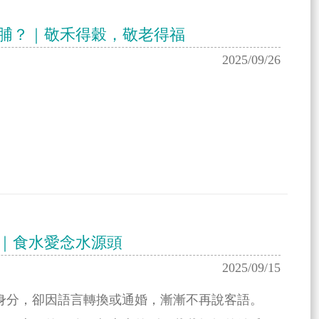
菜脯？｜敬禾得穀，敬老得福
2025/09/26
？｜食水愛念水源頭
2025/09/15
身分，卻因語言轉換或通婚，漸漸不再說客語。